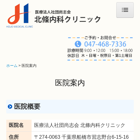
ホーム
医師紹介
医院案内
診療案内
ホーム
医院案内
内科一般・生活習慣病
医院案内
消化器内科
医院概要
アレルギー・呼吸器内科
健康診断
医院名
医療法人社団尚志会 北條内科クリニック
予防接種
住所
〒274-0063 千葉県船橋市習志野台6-15-16